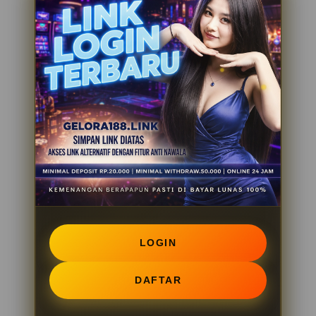
LOGIN
DAFTAR