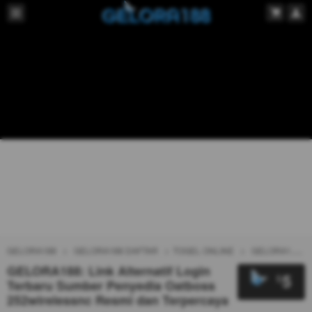
GELORA188
GELORA188 DAFTAR
TOGEL ONLINE
GELORA188 LOGIN
GELORA188: Link Alternatif Login
5
$
Terbaru Sumber Penyedia Oatboss
252wirelessnc Resmi dan Terpercaya